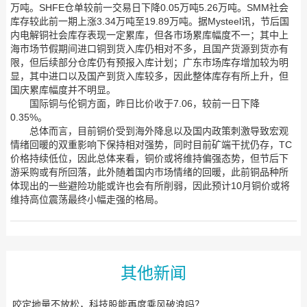
万吨。SHFE仓单较前一交易日下降0.05万吨5.26万吨。SMM社会
库存较此前一期上涨3.34万吨至19.89万吨。据Mysteel讯，节后国
内电解铜社会库存表现一定累库，但各市场累库幅度不一；其中上
海市场节假期间进口铜到货入库仍相对不多，且国产货源到货亦有
限，但后续部分仓库仍有预报入库计划；广东市场库存增加较为明
显，其中进口以及国产到货入库较多，因此整体库存有所上升，但
国庆累库幅度并不明显。
国际铜与伦铜方面，昨日比价收于7.06，较前一日下降
0.35%。
总体而言，目前铜价受到海外降息以及国内政策刺激导致宏观
情绪回暖的双重影响下保持相对强势，同时目前矿端干扰仍存，TC
价格持续低位，因此总体来看，铜价或将维持偏强态势，但节后下
游采购或有所回落，此外随着国内市场情绪的回暖，此前铜品种所
体现出的一些避险功能或许也会有所削弱，因此预计10月铜价或将
维持高位震荡最终小幅走强的格局。
其他新闻
咬定地量不放松，科技股能再度乘风破浪吗？