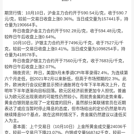
期货行情：10月10日，沪金主力合约开于590.54元/克，收于590.7
元/克，较前一交易日收盘上涨0.36%。当日成交量为157441手，持
仓量为190664手。
昨日夜盘沪金主力合约开于592.28元/克，收于594.48元/克，
较昨日午后收盘上涨0.64%。
10月10日，沪银主力合约开于7496元/千克，收于7527元/千
克，较前一交易日收盘上涨0.41%。当日成交量为1098254手，持
仓量为418578手。
昨日夜盘沪银主力合约开于7560元/千克，收于7683元/千克，
较昨日午后收盘上涨2.07%。
隔夜资讯：昨日，美国9月未季调CPI年率录得2.4%，为连续第
六个月走低，创2021年2月以来新低，但高于市场预期的2.3%。此
外，欧洲央行会议纪要显示预计通胀将在今年下半年再次上升，在
明年下半年逐渐向目标回落。欧元区经济前景更加令人担忧。普遍
认为欧元区出现衰退的可能性仍然较小。而就贵金属的走势来看，
黄金白银则是出现了一定程度的回升，虽然部分美联储官员在近期
表达了或应当暂时停止降息的态度，但市场给出的定价仍然是年内
继续降息50个基点，故在这样的情况下，贵金属仍然建议以逢低买
入为主。
基本面：上个交易日（10月10日）上金所黄金成交量24036千
克，较前一交易日下降23.07%。白银成交量568742千克，较前一