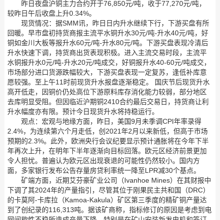
昨日夜盘沪铜主力合约开于76,850元/吨，收于77,270元/吨，
较昨日午后收盘上升0.34%。
现货情况：据SMM讯，昨日日内升水继续下行，下游买盘有所
回暖。早市盘初持货商报主流平水铜升水30元/吨-升水40元/吨，好
铜如金川大板等报升水60元/吨-升水80元/吨。下游买盘表现冷清后
升水快速下调，持货商出货表现积极。进入主流交易时段，主流平
水铜报升水0元/吨-升水20元/吨成交，好铜报升水40-60元/吨成交，
市场部分进口货源跌幅较大，下游买盘表现一定复苏，逢低补库意
愿较强。至上午11时前现货升水报盘逐渐稳定。 国庆节后现货升水
高开低走，因铜价仍处高位下游原料库存消化能力较弱，部分地区
去库明显受阻。但因临近沪期铜2410合约最后交易日，持货商让利
升水幅度亦有限。预计今日现货升水将持稳运行。
观点：宏观与地缘方面，昨日，美国9月未季调CPI年率录得
2.4%，为连续第六个月走低，创2021年2月以来新低，但高于市场
预期的2.3%。此外，欧洲央行会议纪要显示预计通胀将在今年下半
年再次上升，在明年下半年逐渐向目标回落。欧元区经济前景更加
令人担忧。普遍认为欧元区出现衰退的可能性仍然较小。国内方
面，多家银行发布公告存量房贷利率统一降至LPR减30个基点。
矿端方面，近期艾芬豪矿业公司（Ivanhoe Mines）在其财报中
下调了其2024年的产量指引，尽管其位于刚果民主共和国（DRC）
的卡莫阿-卡库拉（Kamoa-Kakula）矿区第三季度的精矿铜产量达
到了创纪录的116,313吨。据该矿商称，指标修订的原因是考虑到电
网间歇性不稳所造成产量下降，特别是在矿山安装新发电机和签订