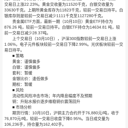
交易日上涨22.23%。黄金交收量为11520千克，白银交收量为
33630千克。上期所黄金库存为11823千克，较前一交易日持平。白
银库存则是较前一交易日减少1111千克至1127280千克。
贵金属ETF方面，最新一期（10月10日）黄金ETF持仓为
876.26 吨，较前一交易日持平。白银ETF持仓为14634.81 吨，较
前一交易日减少28.37吨。
上个交易日（10月10日），沪深300指数较前一交易日上涨
1.06%，电子元件板块较前一交易日下降2.99%。光伏板块较前一交
易日持平。
■ 策略
黄金：谨慎偏多
白银：谨慎偏多
套利：暂缓
金银比价：逢低做多
期权：暂缓
■ 风险
流动性风险冲击市场；年内降息幅度不及预期
铜：升贴水报价逐步维稳铜价震荡回升
■ 市场分析
期货行情：10月10日，沪铜主力合约开于76,880元/吨，收于
76,870元/吨，较前一交易日收盘下降0.95%。当日成交量为
106,236手，持仓量为162,402手。