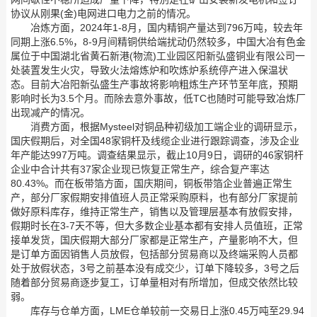
协议从刚果(金)电网进口电力之前的情况。
冶炼方面，2024年1-8月，国内精铜产量达到796万吨，较去年
同期上涨6.5%，8-9月间精铜供给端扰动仍然较多，中国大冶有色金
属位于中国湖北省黄石新港(物流)工业园区阳新弘盛铜业有限公司一
处装置发生火灾，导致火法熔炼炉和吹炼炉系统停产进入保温状
态。目前大冶阳新弘盛生产事故将影响粗炼生产环节至年底，预期
影响时长为3.5个月。而除去意外事故，低TC也随时可能导致冶炼厂
出现减产的情况。
消费方面，根据Mysteel对铜品种初级加工端企业的调研显示，
国庆假期后，对全国48家铜杆及线缆企业进行跟踪调查，涉及企业
年产能达997万吨。调查结果显示，截止10月9日，调研的46家铜杆
企业中合计共有37家企业现已恢复正常生产，综合复产率达
80.43%。而在板带箔方面，国庆期间，铜板带箔企业普遍正常生
产，部分厂家假期安排值班人员正常采购原料，也有部分厂家提前
做好原料库存，维持正常生产，销售以及管理层基本有放假安排，
假期时长在3-7天不等，但大多数企业基本都有安排人员值班，正常
接单发货，国庆假期大部分厂家都是正常生产，产量影响不大，但
是订单方面因销售人员放假，包括部分贸易商以及终端采购人员都
处于放假状态，3号之前基本没有成交少，订单下降较多，3号之后
随着部分贸易商逐步复工，订单量相对有所增加，但成交依然比较
弱。
库存与仓单方面，LME仓单较前一交易日上涨0.45万吨至29.94