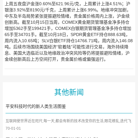
上周五夜盘沪金涨0.60%至621.96元/克，上周累计上涨4.51%；沪
银涨3.92%至8190元/千克，上周累计上涨6.99%。地缘冲突加剧，
中东及半岛局势紧张提振避险情绪，贵金属价格周内上涨，沪金续
创新高。截至10月15日当周，COMEX黄金期货管理基金净多持仓
增加5362手至199421手，COMEX白银期货管理基金净多持仓增加
65手至34701手。截至10月18日，SPDR黄金ETF持仓888.63吨，
周内流入10.65吨；SLV白银ETF持仓14766.71吨，周内流入146.08
吨。后续市场围绕美国经济“软着陆”可能性进行交易，海外持续降
息、美国大选临近以及地缘政治冲突风险等仍将提振避险情绪，沪
金续创新高后上方空间打开，贵金属价格或偏强运行。
其他新闻
平安科技时代的新人类生活图鉴
互联网使世界近在咫尺,每一天,都会有新的技术改变你的生活,眼花缭乱,迭代飞
速。一切科技发展都会...
70-01-01