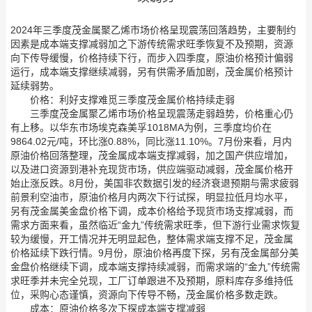
2024年三季度茂金属聚乙烯市场价格呈现震荡回落趋势，主要制约
因素是成本端支撑减弱加之下游传统需求旺季恢复不及预期，资源
向下传导缓慢，价格持续下行，而步入四季度，原油价格预计偏弱
运行，成本端支撑继续减弱，另有供需矛盾加剧，茂金属价格预计
延续弱势。
价格：利好支撑难觅三季度茂金属价格持续走弱
三季度茂金属聚乙烯市场价格呈现震荡走弱趋势，价格重心仍
有上移。以华东市场埃克森美孚1018MA为例，三季度均价在
9864.02元/吨，环比涨0.88%，同比涨11.10%。7月份来看，月内
原油价格回落整理，茂金属成本端支撑减弱，加之国产供应增加，
以及进口资源到港补充现货市场，供应端驱动减弱，茂金属价格开
始止涨反跌。8月份，美国非农数据引发的经济衰退预期与需求疲弱
前景利空油市，原油价格月内两次下行试探，明显拉低月均水平，
另有茂金属美金盘价格下调，成本价格给予现货市场支撑减弱，而
需求方面来看，虽然临近“金九”传统需求旺季，但下游行业需求恢复
较为缓慢，开工情况并无明显起色，整体需求端支撑不足，茂金属
价格延续下跌行情。9月份，原油价格再度下探，另有茂金属部分美
金盘价格继续下调，成本端支撑持续减弱，而需求端的“金九”传统需
求旺季并未完全兑现，工厂订单跟进不及预期，原料库存多维持低
位，采购心态谨慎，资源向下传导不畅，茂金属价格多数走跌。
成本：原油价格多次下探成本端支撑减弱