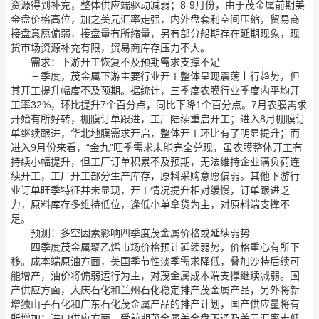
资源得到补充，整体供应端驱动减弱；8-9月份，由于茂金属前期美
金盘价格高位，加之美元汇率走强，内外盘套利空间压缩，贸易商
接盘意愿偏弱，接盘量有所缩量，另有部分船期存在延期现象，现
货市场资源补充有限，贸易商库存压力不大。
需求：下游开工恢复不及预期需求支撑不足
三季度，茂金属下游主要行业开工整体呈现震荡上行趋势，但
其开工提升幅度不及预期。据统计，三季度农膜行业季度内平均开
工率32%，环比提升7个百分点，同比下降1个百分点。7月农膜需求
开始有所好转，棚膜订单跟进，工厂陆续重启开工；进入8月棚膜订
单继续跟进，华北地膜需求开启，整体开工环比有了明显提升；而
进入9月份来看，“金九”旺季需求未能完全兑现，虽农膜整体开工有
持续小幅提升，但工厂订单积累不及预期，无法维持企业满负荷连
续开工，工厂开工部分生产库存，原料采购意愿偏弱。其他下游行
业订单旺季特征并未显现，开工情况提升相对缓慢，订单跟进乏
力，原料库存多维持低位，逢低小单拿货为主，对原料端支撑不
足。
预测：多空因素影响四季度茂金属价格或延续弱势
四季度茂金属聚乙烯市场价格预计延续弱势，价格重心有所下
移。成本端原油方面，美国季节性淡季需求降低，叠加沙特后续可
能增产，油价将偏弱运行为主，对茂金属成本端支撑继续减弱。国
产供应方面，大庆石化和兰州石化稳定排产茂金属产品，另外将新
增独山子石化和广东石化茂金属产品的排产计划，国产供应量将有
所增加；进口供应方面，受前期茂金属美金盘下调及美元汇率走低