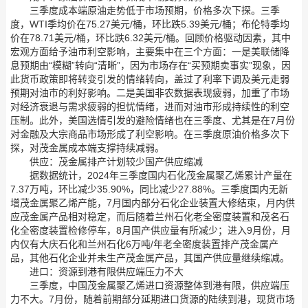
三季度成本端原油走势低于市场预期，价格多次下探。三季
度，WTI季均价在75.27美元/桶，环比跌5.39美元/桶；布伦特季均
价在78.71美元/桶，环比跌6.32美元/桶。回顾价格驱动因素，其中
宏观方面给予油市利空影响，主要集中在三个方面：一是美联储降
息预期由“模糊”转向“清晰”，因为市场存在“买预期卖事实”现象，因
此货币政策即将转变引发的情绪转向，盖过了利率下调及美元走弱
预期对油市的利好影响。二是美国非农数据表现疲弱，加重了市场
对经济衰退与需求疲弱的担忧情绪，进而对油市形成持续性的利空
压制。此外，美国选情引发的避险情绪也在三季度、尤其是在7月份
对金融及大宗商品市场形成了利空影响。在三季度原油价格多次下
探，对茂金属成本端支撑持续减弱。
供应：茂金属排产计划较少国产供应缩减
据数据统计，2024年三季度国内石化茂金属聚乙烯累计产量在
7.37万吨，环比减少35.90%，同比减少27.88%。三季度国内无新
增茂金属聚乙烯产能，7月国内部分石化企业装置大修结束，月内供
应茂金属产品相对稳定，而后随着兰州石化老全密度装置和茂名石
化全密度装置检修停车，8月国产供应量有所减少；进入9月份，月
内仅有大庆石化和兰州石化6万吨/年老全密度装置排产茂金属产
品，其他石化企业并未生产茂金属产品，其国产供应量继续缩减。
进口：资源到港有限供应端压力不大
三季度，中国茂金属聚乙烯进口资源整体到港有限，供应端压
力不大。7月份，随着前期部分延期进口货源的陆续到港，现货市场