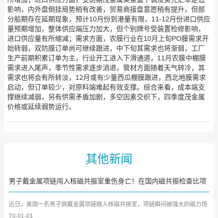
影响，内外盘倒挂局势稍有改善，贸易商接盘意愿稍有提升，但部
分船期存在延期现象，预计10月份到港量有限，11-12月份进口供应
量预期增加，整体供应端压力加大，但个别牌号受装置检修影响，
进口供应量有所缩减；需求方面，农膜行业在10月上旬PO膜需求开
始转弱，双防膜订单尚可继续跟进，中下旬其需求也将渐弱，工厂
生产前期积累订单为主，行业开工进入下滑通道，11月农膜中棚膜
需求进入尾声，季节性需求逐步消退，管材方面随着天气转冷，其
需求也将会有所转淡，12月或有少量西瓜棚膜跟进，西北地膜需求
启动，但订单较少，对原料端难起有效支撑。综合来看，成本端支
撑继续减弱，另有供需矛盾加剧，多空因素交织下，四季度茂金属
价格或延续弱势运行。
其他新闻
男子戴金属项链闯入核磁共振室重伤身亡！在国内磁共振检查比项
链还危险的是这些
近日，美国一名男子佩戴金属项链踏入核磁共振室，项链瞬间被强大的磁力场
吸附，最终导致身亡的新...
70-01-01