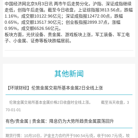
中国经济网北京9月3日讯 两市午后走势分化，沪指、深证成指继续
走低，创指午后走强。截至今日收盘，上证综指报3813.56点，跌幅
1.16%，成交额10122.96亿元；深证成指报12472.00点，跌幅
0.65%，成交额13517.90亿元；创业板指报2899.37点，涨幅
0.95%，成交额6526.56亿元。
板块方面，光伏设备、贵金属、游戏板块上涨，军工装备、军工电
子、小金属、证券等板块跌幅居前。
其他新闻
【环球财经】伦敦金属交易所基本金属2日全线上涨
伦敦金属交易所基本金属价格2日收盘时全线上涨。 截至当天收盘，3
个月期铜价收于每吨1010...
70-01-01
有色/贵金属 | 贵金属：降息仍为大势所趋贵金属震荡回升
期货行情：10月10日，沪金主力合约开于590.54元/克，收于590.7元/克，较